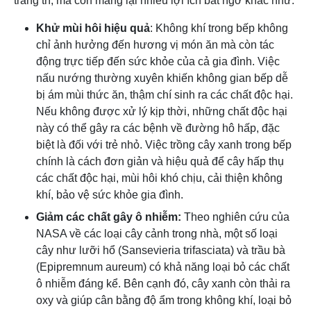
trang trí, mà còn mang lại nhiều lợi ích bất ngờ khác như:
Khử mùi hôi hiệu quả
: Không khí trong bếp không
chỉ ảnh hưởng đến hương vị món ăn mà còn tác
động trực tiếp đến sức khỏe của cả gia đình. Việc
nấu nướng thường xuyên khiến không gian bếp dễ
bị ám mùi thức ăn, thậm chí sinh ra các chất độc hại.
Nếu không được xử lý kịp thời, những chất độc hại
này có thể gây ra các bệnh về đường hô hấp, đặc
biệt là đối với trẻ nhỏ. Việc trồng cây xanh trong bếp
chính là cách đơn giản và hiệu quả để cây hấp thụ
các chất độc hại, mùi hôi khó chịu, cải thiện không
khí, bảo vệ sức khỏe gia đình.
Giảm các chất gây ô nhiễm:
Theo nghiên cứu của
NASA về các loại cây cảnh trong nhà, một số loại
cây như lưỡi hổ (Sansevieria trifasciata) và trầu bà
(Epipremnum aureum) có khả năng loại bỏ các chất
ô nhiễm đáng kể. Bên cạnh đó, cây xanh còn thải ra
oxy và giúp cân bằng độ ẩm trong không khí, loại bỏ