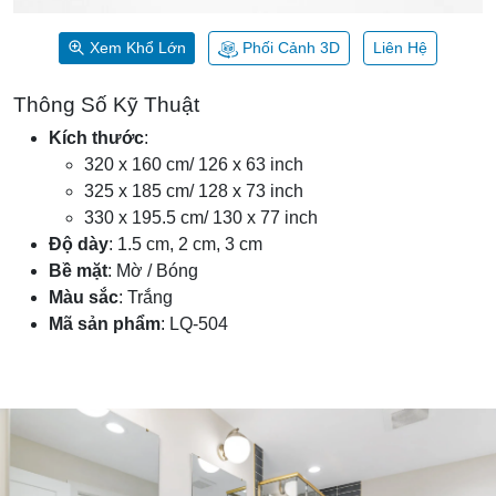
Xem Khổ Lớn
Phối Cảnh 3D
Liên Hệ
Thông Số Kỹ Thuật
Kích thước
:
320 x 160 cm/ 126 x 63 inch
325 x 185 cm/ 128 x 73 inch
330 x 195.5 cm/ 130 x 77 inch
Độ dày
: 1.5 cm, 2 cm, 3 cm
Bề mặt
: Mờ / Bóng
Màu sắc
: Trắng
Mã sản phẩm
: LQ-504