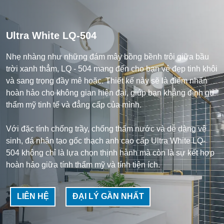
Ultra White LQ-504
Nhẹ nhàng như những đám mây bồng bềnh trôi giữa bầu
trời xanh thẳm, LQ - 504 mang đến cho bạn vẻ đẹp tinh khôi
và sang trọng đầy mê hoặc. Thiết kế này sẽ là điểm nhấn
hoàn hảo cho không gian hiện đại, giúp bạn khẳng định gu
thẩm mỹ tinh tế và đẳng cấp của mình.
Với đặc tính chống trầy, chống thấm nước và dễ dàng vệ
sinh, đá nhân tạo gốc thạch anh cao cấp Ultra White LQ-
504 không chỉ là lựa chọn thịnh hành mà còn là sự kết hợp
hoàn hảo giữa tính thẩm mỹ và tính tiện ích.
LIÊN HỆ
ĐẠI LÝ GẦN NHẤT