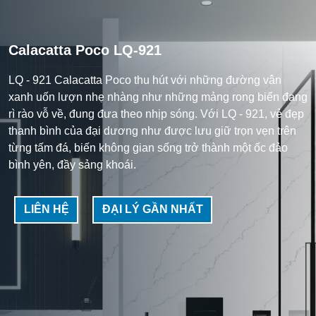
Calacatta Poco LQ-921
LQ - 921 Calacatta Poco thu hút với những đường vân
xanh uốn lượn nhẹ nhàng như những mảng rong biển đang
rì rào vỗ về, đung đưa theo nhịp sóng. Với LQ - 921, vẻ đẹp
thanh bình của đại dương như được lưu giữ trọn vẹn trên
từng tấm đá, biến không gian sống trở thành một ốc đảo
bình yên, đầy sảng khoái.
LIÊN HỆ
ĐẠI LÝ GẦN NHẤT