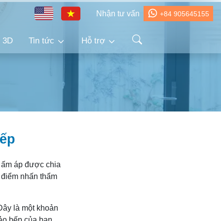
Nhận tư vấn
+84 905645155
h 3D
Tin tức
Hỗ trợ
bếp
c ấm áp được chia
à điểm nhấn thẩm
Đây là một khoản
bảo bếp của bạn