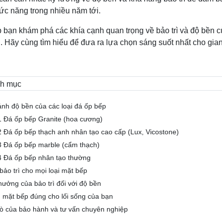
ức năng trong nhiều năm tới.
p bạn khám phá các khía cạnh quan trọng về bảo trì và độ bền củ
. Hãy cùng tìm hiểu để đưa ra lựa chọn sáng suốt nhất cho gi
h mục
ánh độ bền của các loại đá ốp bếp
1 Đá ốp bếp Granite (hoa cương)
2 Đá ốp bếp thạch anh nhân tạo cao cấp (Lux, Vicostone)
3 Đá ốp bếp marble (cẩm thạch)
4 Đá ốp bếp nhân tạo thường
bảo trì cho mọi loại mặt bếp
hưởng của bảo trì đối với độ bền
 mặt bếp đúng cho lối sống của bạn
trò của bảo hành và tư vấn chuyên nghiệp