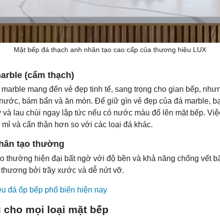
Mặt bếp đá thạch anh nhân tạo cao cấp của thương hiệu LUX
arble (cẩm thạch)
marble mang đến vẻ đẹp tinh tế, sang trọng cho gian bếp, như
 nước, bám bẩn và ăn mòn. Để giữ gìn vẻ đẹp của đá marble, b
 và lau chùi ngay lập tức nếu có nước màu đổ lên mặt bếp. Vi
ỉ mỉ và cẩn thận hơn so với các loại đá khác.
nhân tạo thường
o thường hiện đại bất ngờ với độ bền và khả năng chống vết bẩ
n thương bởi trầy xước và dễ nứt vỡ.
iệu đá ốp bếp phổ biến hiện nay
ì cho mọi loại mặt bếp