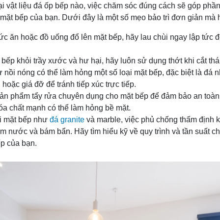
ại vật liệu đá ốp bếp nào, việc chăm sóc đúng cách sẽ góp phần 
 mặt bếp của bạn. Dưới đây là một số mẹo bảo trì đơn giản mà 
ức ăn hoặc đồ uống đổ lên mặt bếp, hãy lau chùi ngay lập tức 
bếp khỏi trầy xước và hư hại, hãy luôn sử dụng thớt khi cắt th
ừ nồi nóng có thể làm hỏng một số loại mặt bếp, đặc biệt là đá 
 hoặc giá đỡ để tránh tiếp xúc trực tiếp.
ản phẩm tẩy rửa chuyên dụng cho mặt bếp để đảm bảo an toàn 
óa chất mạnh có thể làm hỏng bề mặt.
ại mặt bếp như
đá granite
và marble, việc phủ chống thấm định kỳ 
m nước và bám bẩn. Hãy tìm hiểu kỹ về quy trình và tần suất 
ếp của bạn.