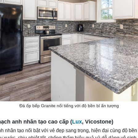
Đá ốp bếp Granite nổi tiếng với độ bền bỉ ấn tượng
hạch anh nhân tạo cao cấp (
Lux
, Vicostone)
h nhân tạo nổi bật với vẻ đẹp sang trọng, hiện đại cùng độ bền 
y xước, chịu nhiệt tốt, chống thấm hiệu quả và dễ dàng vệ sinh