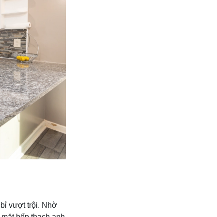
bỉ vượt trội. Nhờ
, mặt bếp thạch anh