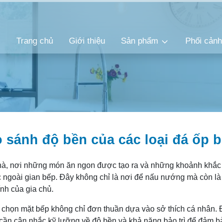
Trang chủ
Giới thiệu
Sản phẩm
Phối cản
 sánh độ bền của các loại đá ốp 
 nhà, nơi những món ăn ngon được tạo ra và những khoảnh khắ
 ngoài gian bếp. Đây không chỉ là nơi để nấu nướng mà còn l
ính của gia chủ.
a chọn mặt bếp không chỉ đơn thuần dựa vào sở thích cá nhân. 
 cần cân nhắc kỹ lưỡng về độ bền và khả năng bảo trì để đảm 