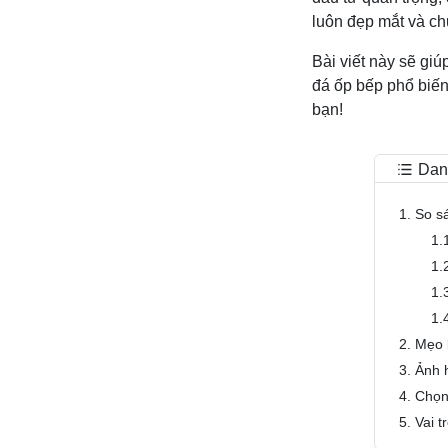
luôn đẹp mắt và ch
Bài viết này sẽ giú
đá ốp bếp phổ biến
bạn!
Dan
1. So s
1.
1.
1.
1.
2. Mẹo 
3. Ảnh 
4. Chọn
5. Vai 