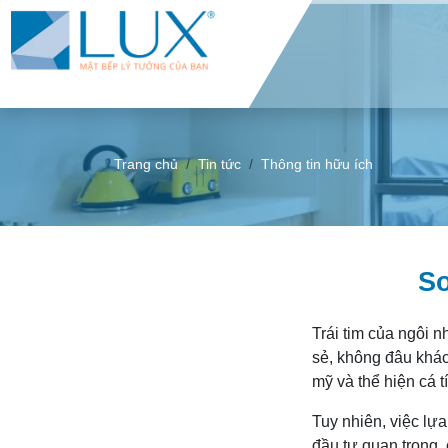
Trang chủ
Tin tức
Thông tin hữu ích
So
Trái tim của ngôi
sẻ, không đâu khác
mỹ và thể hiện cá t
Tuy nhiên, việc lự
đầu tư quan trọng,