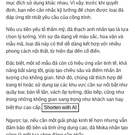
mục đích sử dụng khác nhau. Vì vậy, trước khi quyết
& bảo
không bị ố vàng theo thời
và khả năng ch
dưỡng
gian.
định, bạn nên cân nhắc kỹ lưỡng để chọn được loại đá
thấm.
đáp ứng tốt nhất yêu cầu của công trình.
Sản xuất tại nhiều quốc gia
Nếu ưu tiên yếu tố thẩm mỹ, đá thạch anh nhân tạo là lựa
như Việt Nam, Trung Quốc,
Xuất
Chủ yếu được 
chọn lý tưởng. Với sự đa dạng về màu sắc, hoa văn và
Mỹ, châu Âu (LUX,
xứ
xuất tại Trung 
mẫu mã, loại đá này có thể dễ dàng kết hợp với nhiều
Vicostone, Caesarstone,
phong cách nội thất, từ hiện đại đến cổ điển.
…).
Đặc biệt, một số mẫu đá còn có hiệu ứng vân tinh tế, khả
năng bắt sáng tốt, giúp tạo chiều sâu và điểm nhấn ấn
tượng cho không gian. Nhờ đó, chúng rất thích hợp để
trang trí hoặc sử dụng tại các khu vực cần sự nổi bật như
quầy bar, bàn lễ tân, vách ốp tường, đảo bếp, cũng như
trong những không gian sang trọng như khách sạn hay
biệt thự cao cấp.
Shorten with AI
Ngược lại, nếu cần một giải pháp kinh tế hơn nhưng vẫn
đảm bảo độ bền và tính ứng dụng cao, đá Moka nhân tạo
cũng là một lựa chọn đáng cân nhắc.