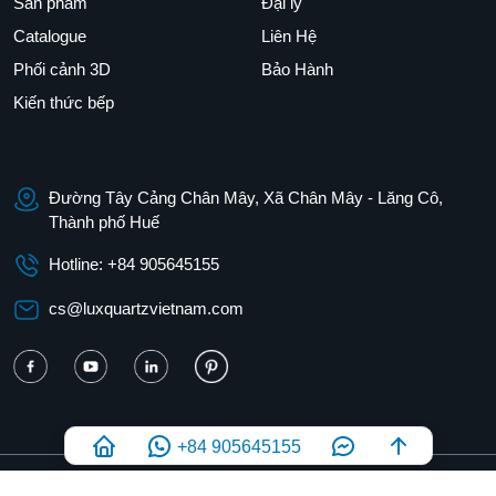
Sản phẩm
Đại lý
Catalogue
Liên Hệ
Phối cảnh 3D
Bảo Hành
Kiến thức bếp
Đường Tây Cảng Chân Mây, Xã Chân Mây - Lăng Cô,
Thành phố Huế
Hotline: +84 905645155
cs@luxquartzvietnam.com
+84 905645155
Công Ty TNHH MTV Lux Quartz Việt Nam. GPDKKD: 3301679648 do sở