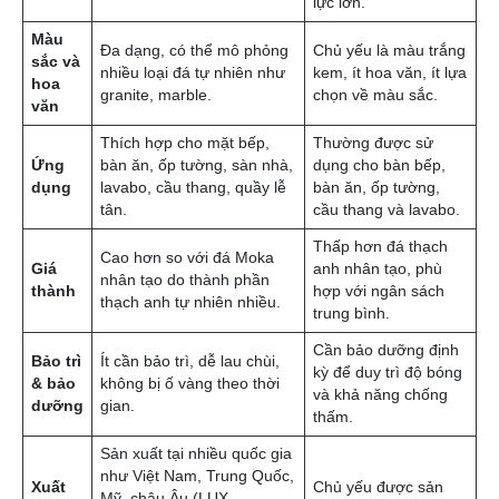
Tiêu
Đá trắng Moka
Đá thạch anh nhân tạo
chí
tạo
Khoảng 90-95% bột thạch
Bột đá tự nhiên
Thành
anh tự nhiên, kết hợp với
hợp với keo res
phần
nhựa polymer và các phụ
phụ gia tạo mà
gia đặc biệt.
Rất cao, khoảng 7/10 trên
Độ cứng trung 