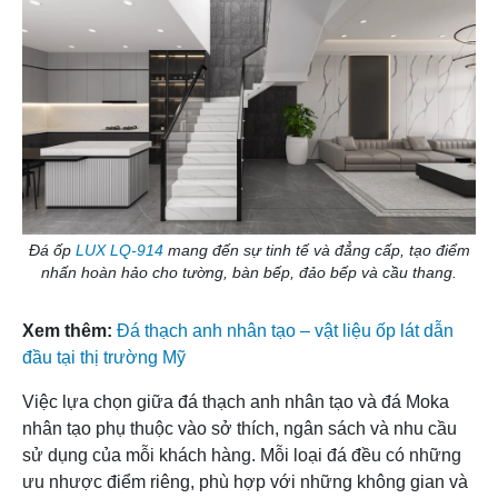
Độ bền tốt như
Độ
Cao, khó bị nứt vỡ do lực
bị nứt vỡ hơn kh
bền
tác động mạnh.
lực lớn.
Màu
Đa dạng, có thể mô phỏng
Chủ yếu là màu
sắc và
nhiều loại đá tự nhiên như
kem, ít hoa văn,
hoa
granite, marble.
chọn về màu sắ
văn
Thích hợp cho mặt bếp,
Thường được 
Đá ốp
LUX LQ-914
mang đến sự tinh tế và đẳng cấp, tạo điểm
Ứng
bàn ăn, ốp tường, sàn nhà,
dụng cho bàn b
nhấn hoàn hảo cho tường, bàn bếp, đảo bếp và cầu thang.
dụng
lavabo, cầu thang, quầy lễ
bàn ăn, ốp tườ
tân.
cầu thang và la
Xem thêm:
Đá thạch anh nhân tạo – vật liệu ốp lát dẫn
Thấp hơn đá th
đầu tại thị trường Mỹ
Cao hơn so với đá Moka
Giá
anh nhân tạo, 
nhân tạo do thành phần
thành
hợp với ngân s
Việc lựa chọn giữa đá thạch anh nhân tạo và đá Moka
thạch anh tự nhiên nhiều.
trung bình.
nhân tạo phụ thuộc vào sở thích, ngân sách và nhu cầu
sử dụng của mỗi khách hàng. Mỗi loại đá đều có những
Cần bảo dưỡng
ưu nhược điểm riêng, phù hợp với những không gian và
Bảo trì
Ít cần bảo trì, dễ lau chùi,
kỳ để duy trì đ