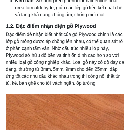
Keo dán
: Sử dụng keo phenol formaldehyde hoặc
urea formaldehyde, giúp các lớp gỗ liên kết chặt chẽ
và tăng khả năng chống ẩm, chống mối mọt.
1.2. Đặc điểm nhận diện gỗ Plywood
Đặc điểm dễ nhận biết nhất của gỗ Plywood chính là các
lớp gỗ mỏng được ép chồng lên nhau, có thể quan sát rõ
ở phần cạnh tấm ván. Nhờ cấu trúc nhiều lớp này,
Plywood sở hữu độ bền và tính ổn định cao hơn so với
nhiều loại gỗ công nghiệp khác. Loại gỗ này có độ dày đa
dạng, thường từ 3mm, 5mm, 9mm cho đến 25mm, đáp
ứng tốt các nhu cầu khác nhau trong thi công nội thất từ
tủ, kệ, bàn ghế cho tới vách ngăn, ốp tường.