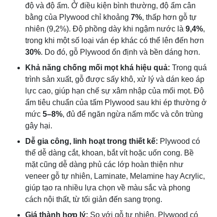
độ và độ ẩm. Ở điều kiện bình thường, độ ẩm cân
bằng của Plywood chỉ khoảng
7%
, thấp hơn gỗ tự
nhiên (9,2%). Độ phồng dày khi ngậm nước là
9,4%
,
trong khi một số loại ván ép khác có thể lên đến hơn
30%
. Do đó, gỗ Plywood ổn định và bền dáng hơn.
Khả năng chống mối mọt khá hiệu quả:
Trong quá
trình sản xuất, gỗ được sấy khô, xử lý và dán keo áp
lực cao, giúp hạn chế sự xâm nhập của mối mọt. Độ
ẩm tiêu chuẩn của tấm Plywood sau khi ép thường ở
mức
5–8%
, đủ để ngăn ngừa nấm mốc và côn trùng
gây hại.
Dễ gia công, linh hoạt trong thiết kế:
Plywood có
thể dễ dàng cắt, khoan, bắt vít hoặc uốn cong. Bề
mặt cũng dễ dàng phủ các lớp hoàn thiện như
veneer gỗ tự nhiên, Laminate, Melamine hay Acrylic,
giúp tạo ra nhiều lựa chọn về màu sắc và phong
cách nội thất, từ tối giản đến sang trọng.
Giá thành hợp lý:
So với gỗ tự nhiên, Plywood có