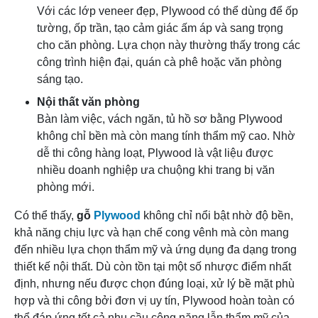
Với các lớp veneer đẹp, Plywood có thể dùng để ốp
tường, ốp trần, tạo cảm giác ấm áp và sang trọng
cho căn phòng. Lựa chọn này thường thấy trong các
công trình hiện đại, quán cà phê hoặc văn phòng
sáng tạo.
Nội thất văn phòng
Bàn làm việc, vách ngăn, tủ hồ sơ bằng Plywood
không chỉ bền mà còn mang tính thẩm mỹ cao. Nhờ
dễ thi công hàng loạt, Plywood là vật liệu được
nhiều doanh nghiệp ưa chuộng khi trang bị văn
phòng mới.
Có thể thấy,
gỗ
Plywood
không chỉ nổi bật nhờ độ bền,
khả năng chịu lực và hạn chế cong vênh mà còn mang
đến nhiều lựa chọn thẩm mỹ và ứng dụng đa dạng trong
thiết kế nội thất. Dù còn tồn tại một số nhược điểm nhất
định, nhưng nếu được chọn đúng loại, xử lý bề mặt phù
hợp và thi công bởi đơn vị uy tín, Plywood hoàn toàn có
thể đáp ứng tốt cả nhu cầu công năng lẫn thẩm mỹ của