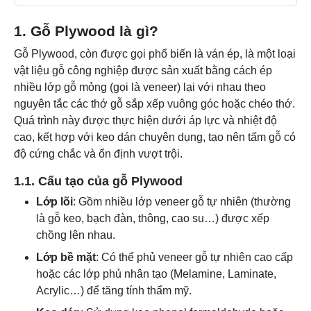
1. Gỗ Plywood là gì?
Gỗ Plywood, còn được gọi phổ biến là ván ép, là một loại
vật liệu gỗ công nghiệp được sản xuất bằng cách ép
nhiều lớp gỗ mỏng (gọi là veneer) lại với nhau theo
nguyên tắc các thớ gỗ sắp xếp vuông góc hoặc chéo thớ.
Quá trình này được thực hiện dưới áp lực và nhiệt độ
cao, kết hợp với keo dán chuyên dụng, tạo nên tấm gỗ có
độ cứng chắc và ổn định vượt trội.
1.1. Cấu tạo của gỗ Plywood
Lớp lõi
: Gồm nhiều lớp veneer gỗ tự nhiên (thường
là gỗ keo, bạch đàn, thông, cao su…) được xếp
chồng lên nhau.
Lớp bề mặt
: Có thể phủ veneer gỗ tự nhiên cao cấp
hoặc các lớp phủ nhân tạo (Melamine, Laminate,
Acrylic…) để tăng tính thẩm mỹ.