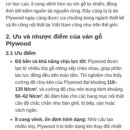
cơ học cao, ít cong vênh hơn so với gỗ tự nhiên, đồng
thời tiết kiệm nguồn tài nguyên rừng. Đây cũng là lý do
Plywood ngày càng được ưa chuộng trong ngành thiết kế
và thi công nội thất tại Việt Nam cũng như trên thế giới.
2. Ưu và nhược điểm của ván gỗ
Plywood
2.1 Ưu điểm
Độ bền và khả năng chịu lực tốt:
Plywood được
tạo từ nhiều lớp gỗ mỏng xếp chéo nhau, giúp phân
tán lực đồng đều trên toàn tấm. Thí nghiệm cho thấy
cường độ chịu kéo của Plywood đạt khoảng
110–
135 N/cm²
, và cường độ chịu nén trung bình khoảng
50–62 N/cm²
, đủ đảm bảo cho các hạng mục nội thất
cần độ chắc chắn như bàn ghế, tủ bếp, sàn hoặc
vách ngăn.
Ít cong vênh, ổn định hình dạng:
Nhờ cấu tạo
nhiều lớp, Plywood ít bị biến dạng khi thay đổi nhiệt