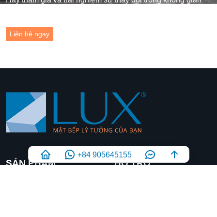
sống của bạn ngay hôm nay!
Liên hệ ngay
+84 905645155
SẢN PHẨM
HỖ TRỢ
Sản phẩm
Đại lý
Catalogue
Liên Hệ
Phối cảnh 3D
Bảo Hành