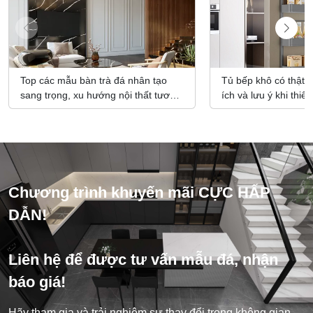
Top các mẫu bàn trà đá nhân tạo
Tủ bếp khô có thật s
sang trọng, xu hướng nội thất tương
ích và lưu ý khi thiế
lai
Chương trình khuyến mãi CỰC HẤP
DẪN!
Liên hệ để được tư vấn mẫu đá, nhận
báo giá!
Hãy tham gia và trải nghiệm sự thay đổi trong không gian