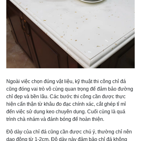
anh nhân
nước,
cao hơn
với loại
tối g
tạo
chống
các loại
chất
yêu
(quartz)
bám bẩn,
đá khác
lượng
độ 
dễ bảo
cao 
dưỡng.-
bảo
Đa dạng
màu sắc,
hoa văn
nhân tạo.
Độ bền
Giá thành
thấp, dễ
Khô
Ngoài việc chọn đúng vật liệu, kỹ thuật thi công chỉ đá
rẻ, dễ thi
bong tróc,
gian
cũng đóng vai trò vô cùng quan trọng để đảm bảo đường
Laminate
công,
Thấp
không
có 
chỉ đẹp và bền lâu. Các bước thi công cần được thực
màu sắc
chịu nhiệt
sác
hiện cẩn thận từ khâu đo đạc chính xác, cắt ghép tỉ mỉ
đa dạng
tốt
chế
đến việc sử dụng keo chuyên dụng. Cuối cùng là quá
trình chà nhám và đánh bóng để hoàn thiện.
Độ dày của chỉ đá cũng cần được chú ý, thường chỉ nên
dao động từ 1-2cm. Độ dày này đảm bảo chỉ đá không