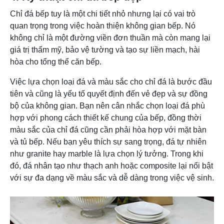
sang
xước, dễ
Chỉ đá bếp tuy là một chi tiết nhỏ nhưng lại có vai trò
trọng, tự
thấm
quan trọng trong việc hoàn thiện không gian bếp. Nó
nhiên với
nước và
không chỉ là một đường viền đơn thuần mà còn mang lại
vân đá
bám bẩn.-
Đá Marble
giá trị thẩm mỹ, bảo vệ tường và tạo sự liền mạch, hài
tinh tế.-
Cần bảo
Trung
(Đá cẩm
hòa cho tổng thể căn bếp.
Màu sắc
dưỡng
bình – cao
thạch)
nhẹ
thường
Việc lựa chọn loại đá và màu sắc cho chỉ đá là bước đầu
nhàng,
xuyên
tiên và cũng là yếu tố quyết định đến vẻ đẹp và sự đồng
tạo cảm
hơn các
bộ của không gian. Bạn nên cân nhắc chọn loại đá phù
giác thanh
loại đá
hợp với phong cách thiết kế chung của bếp, đồng thời
lịch.
khác.
màu sắc của chỉ đá cũng cần phải hòa hợp với mặt bàn
và tủ bếp. Nếu bạn yêu thích sự sang trọng, đá tự nhiên
– Cực kỳ
như granite hay marble là lựa chọn lý tưởng. Trong khi
bền, chịu
đó, đá nhân tạo như thạch anh hoặc composite lại nổi bật
lực và
với sự đa dạng về màu sắc và dễ dàng trong việc vệ sinh.
chịu nhiệt
Lý 
tốt.-
cho
Không
Giá cao
gian
Đá thạch
thấm
Giá thành
hơn đối
hiện