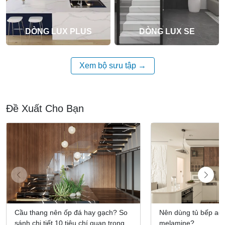
DÒNG LUX PLUS
DÒNG LUX SE
Xem bộ sưu tập
Đề Xuất Cho Bạn
Cầu thang nên ốp đá hay gạch? So
Nên dùng tủ bếp acr
sánh chi tiết 10 tiêu chí quan trọng
melamine?