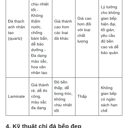
Loại chỉ
Nhược
Phù
Ưu điểm
Gía thành
đá
điểm
với
– Độ bền
– Khá
cao, chịu
nặng, đòi
nhiệt tốt.-
hỏi bề
Chống
mặt chịu
Khô
Đá tự
xước, ít
lực tốt.-
gian
nhiên
thấm
Dễ bị ố,
Cao
san
(Granite,
nước.- Đa
khó làm
trọn
Marble)
dạng màu
sạch- Cần
điển
sắc và
bảo
hoa văn
dưỡng
tự nhiên.
định kỳ.
4. Kỹ thuật chỉ đá bếp đẹp
– Vẻ đẹp
– Dễ trầy