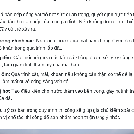
đá bàn bếp đóng vai trò hết sức quan trọng, quyết định trực tiếp 
ỹ lâu dài cho căn bếp của mỗi gia đình. Nếu không được thực hiệ
ây có thể xảy ra:
hông chính xác
: Nếu kích thước của mặt bàn không được đo đạ
ó khăn trong quá trình lắp đặt.
g đều
: Các mối nối giữa các tấm đá không được xử lý kỹ càng 
t, làm giảm tính thẩm mỹ của mặt bàn.
 lõm
: Quá trình cắt, mài, khoan nếu không cẩn thận có thể để lạ
, làm mất đi vẻ bóng sáng vốn có.
ị hở:
Tạo điều kiện cho nước thấm vào bên trong, gây ra tình t
ủa đá.
 ý cơ bản trong quy trình thi công sẽ giúp gia chủ kiểm soát c
n vị chế tác, thi công để sản phẩm hoàn thiện ưng ý nhất.