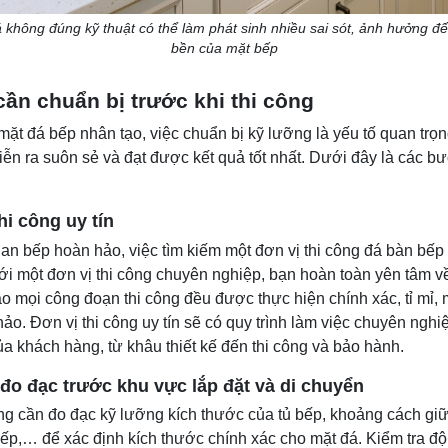
không đúng kỹ thuật có thể làm phát sinh nhiều sai sót, ảnh hưởng đ
bền của mặt bếp
cần chuẩn bị trước khi thi công
 mặt đá bếp nhân tạo, việc chuẩn bị kỹ lưỡng là yếu tố quan tr
diễn ra suôn sẻ và đạt được kết quả tốt nhất. Dưới đây là các b
hi công uy tín
an bếp hoàn hảo, việc tìm kiếm một đơn vị thi công đá bàn bếp u
ới một đơn vị thi công chuyên nghiệp, bạn hoàn toàn yên tâm v
ảo mọi công đoạn thi công đều được thực hiện chính xác, tỉ mỉ
ảo. Đơn vị thi công uy tín sẽ có quy trình làm việc chuyên ngh
a khách hàng, từ khâu thiết kế đến thi công và bảo hành.
 đo đạc trước khu vực lắp đặt và di chuyển
công cần đo đạc kỹ lưỡng kích thước của tủ bếp, khoảng cách gi
, bếp,… để xác định kích thước chính xác cho mặt đá. Kiểm tra đ