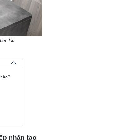
 bền lâu
 nào?
bếp nhân tạo