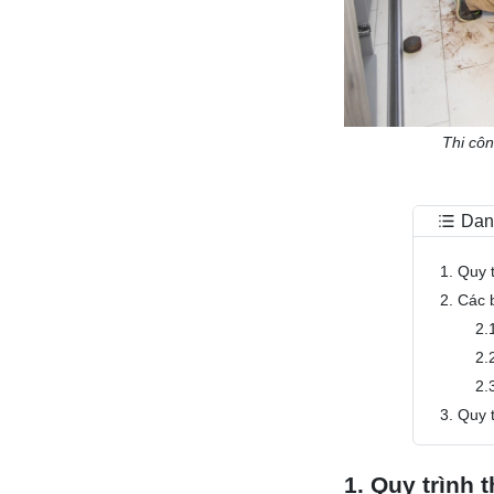
Thi côn
Dan
1. Quy 
2. Các 
2.
2.
2.
3. Quy 
1. Quy trình