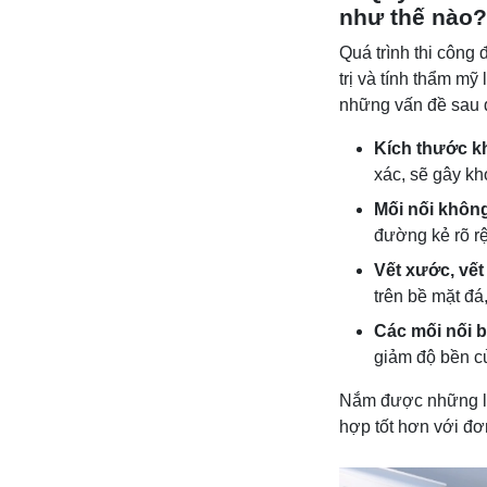
như thế nào?
Quá trình thi công 
trị và tính thẩm m
những vấn đề sau đ
Kích thước k
xác, sẽ gây kh
Mối nối khôn
đường kẻ rõ rệ
Vết xước, vết
trên bề mặt đá
Các mối nối b
giảm độ bền c
Nắm được những lưu
hợp tốt hơn với đơ