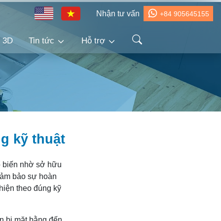
Nhận tư vấn
+84 905645155
h 3D
Tin tức
Hỗ trợ
g kỹ thuật
hổ biến nhờ sở hữu
 đảm bảo sự hoàn
 hiện theo đúng kỹ
n bị mặt bằng đến