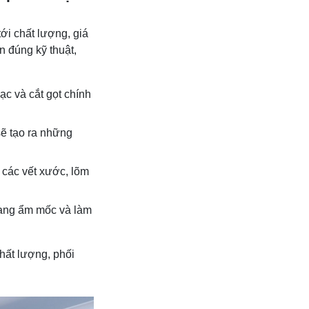
tới chất lượng, giá
n đúng kỹ thuật,
c và cắt gọt chính
sẽ tạo ra những
i các vết xước, lõm
rạng ẩm mốc và làm
hất lượng, phối