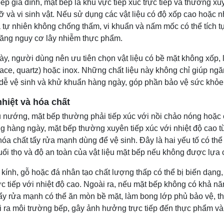
ếp gia đình, mặt bếp là khu vực tiếp xúc trực tiếp và thường x
 và vi sinh vật. Nếu sử dụng các vật liệu có độ xốp cao hoặc 
 tự nhiên không chống thấm, vi khuẩn và nấm mốc có thể tích tụ 
tăng nguy cơ lây nhiễm thực phẩm.
này, người dùng nên ưu tiên chọn vật liệu có bề mặt không xốp,
rface, quartz) hoặc inox. Những chất liệu này không chỉ giúp ng
ễ vệ sinh và khử khuẩn hàng ngày, góp phần bảo vệ sức khỏe 
hiệt và hóa chất
u nướng, mặt bếp thường phải tiếp xúc với nồi chảo nóng hoặc 
g hàng ngày, mặt bếp thường xuyên tiếp xúc với nhiệt độ cao t
hóa chất tẩy rửa mạnh dùng để vệ sinh. Đây là hai yếu tố có t
uổi thọ và độ an toàn của vật liệu mặt bếp nếu không được lựa
 kính, gỗ hoặc đá nhân tạo chất lượng thấp có thể bị biến dạng
rực tiếp với nhiệt độ cao. Ngoài ra, nếu mặt bếp không có khả n
 tẩy rửa mạnh có thể ăn mòn bề mặt, làm bong lớp phủ bảo vệ, t
i ra môi trường bếp, gây ảnh hưởng trực tiếp đến thực phẩm v