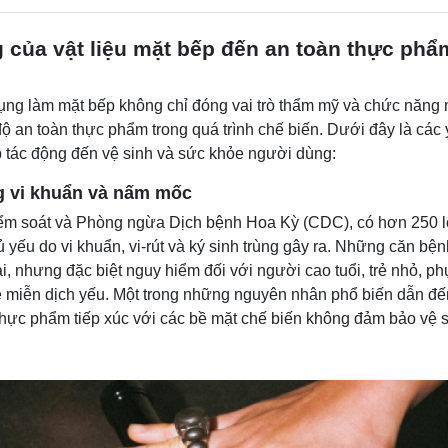
 của vật liệu mặt bếp đến an toàn thực phẩ
dụng làm mặt bếp không chỉ đóng vai trò thẩm mỹ và chức năn
độ an toàn thực phẩm trong quá trình chế biến. Dưới đây là các 
p tác động đến vệ sinh và sức khỏe người dùng:
 vi khuẩn và nấm mốc
ểm soát và Phòng ngừa Dịch bệnh Hoa Kỳ (CDC), có hơn 250 lo
 yếu do vi khuẩn, vi-rút và ký sinh trùng gây ra. Những căn bện
i, nhưng đặc biệt nguy hiểm đối với người cao tuổi, trẻ nhỏ, p
 miễn dịch yếu. Một trong những nguyên nhân phổ biến dẫn đ
thực phẩm tiếp xúc với các bề mặt chế biến không đảm bảo vệ si