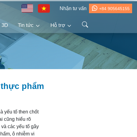
Nhận tư vấn
+84 905645155
h 3D
Tin tức
Hỗ trợ
n thực phẩm
à yếu tố then chốt
ai cũng hiểu rõ
 và các yếu tố gây
phẩm, ô nhiễm vi