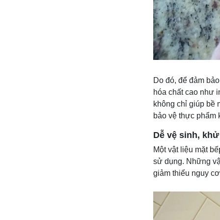
Do đó, để đảm bảo 
hóa chất cao như i
không chỉ giúp bề m
bảo vệ thực phẩm k
Dễ vệ sinh, kh
Một vật liệu mặt b
sử dụng. Những vật
giảm thiểu nguy c