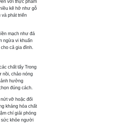
uyên với thực phẩm
nhiều kẽ hở như gỗ
và phát triển
 liền mạch như đá
ăn ngừa vi khuẩn
cho cả gia đình.
các chất tẩy Trong
ừ nồi, chảo nóng
hể ảnh hưởng
 chọn đúng cách.
, nứt vỡ hoặc đổi
ăng kháng hóa chất
hậm chí giải phóng
à sức khỏe người