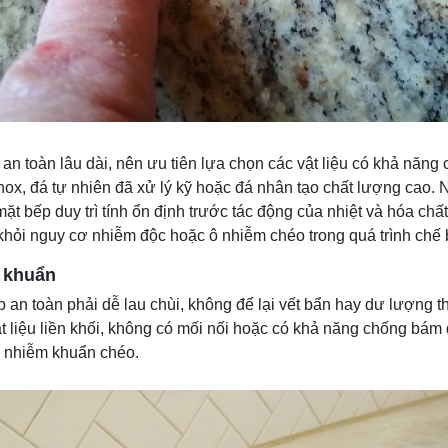
an toàn lâu dài, nên ưu tiên lựa chọn các vật liệu có khả năng 
nox, đá tự nhiên đã xử lý kỹ hoặc đá nhân tạo chất lượng cao. 
ặt bếp duy trì tính ổn định trước tác động của nhiệt và hóa ch
hỏi nguy cơ nhiễm độc hoặc ô nhiễm chéo trong quá trình chế 
ử khuẩn
ếp an toàn phải dễ lau chùi, không để lại vết bẩn hay dư lượng 
 liệu liền khối, không có mối nối hoặc có khả năng chống bám
ơ nhiễm khuẩn chéo.