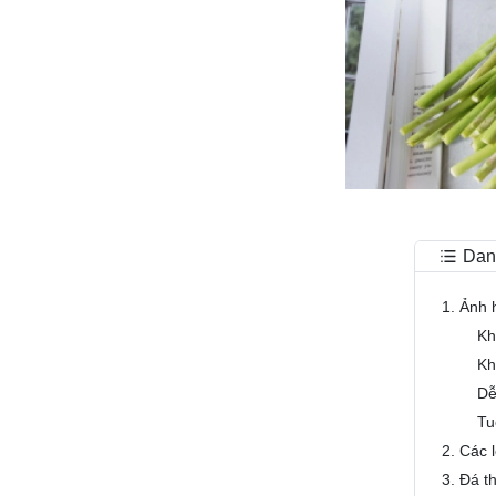
Dan
1. Ảnh 
Kh
Kh
Dễ
Tu
2. Các 
3. Đá t