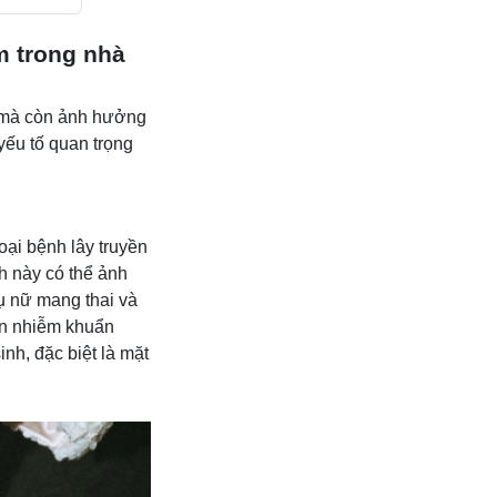
m trong nhà
g mà còn ảnh hưởng
yếu tố quan trọng
ại bệnh lây truyền
h này có thể ảnh
hụ nữ mang thai và
ến nhiễm khuẩn
nh, đặc biệt là mặt