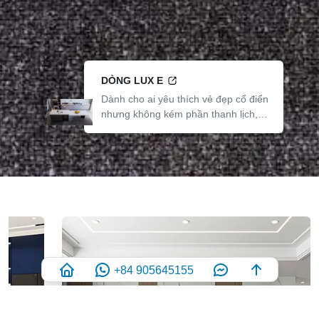
DÒNG LUX E
Dành cho ai yêu thích vẻ đẹp cổ điển
nhưng không kém phần thanh lịch,
những thiết kế thuộc Dòng Lux E giúp
khơi dậy nguồn năng lượng tích cực,
cảm giác năng động và tràn đầy phong
cách trong mọi không gian sống.
+84 905645155