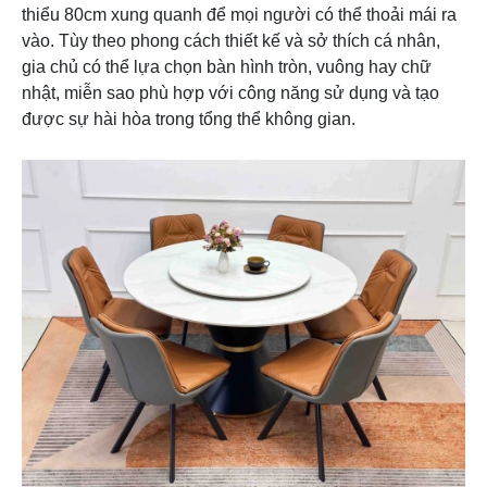
gian làm
– Cần 
thiểu 80cm xung quanh để mọi người có thể thoải mái ra
sạch
dưỡng
vào. Tùy theo phong cách thiết kế và sở thích cá nhân,
thường
gia chủ có thể lựa chọn bàn hình tròn, vuông hay chữ
xuyên đ
nhật, miễn sao phù hợp với công năng sử dụng và tạo
độ bóng
được sự hài hòa trong tổng thể không gian.
Mềm xố
thấm n
– Độ bền và
độ cứng cao,
giúp chống
trầy xước và
chống nứt
– Đa dạng
trong màu
– Khôn
sắc, mẫu mã,
dụng c
Giá từ
kích thước
vực ngo
2.800.000 –
cùng hoa văn
Đá quartz
vì có th
12.000.000/
tinh tế mô
(thạch anh
phai m