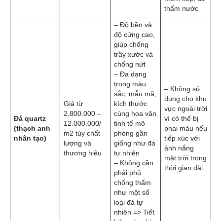
Giá thành
Ưu điểm
Nhược
Chất liệu đá
– Bề m
được b
dưỡng 
kỳ chố
thấm n
– Độ bền
Tầm trung,
– Hạn 
Đá Granite
cao, chống
khoảng 1 – 3
màu sắ
(hoa cương)
trầy xước tốt.
triệu/m²
vân đá.
– Chịu lực tốt
– Đá tự
rất cứn
đòi hỏi
gia côn