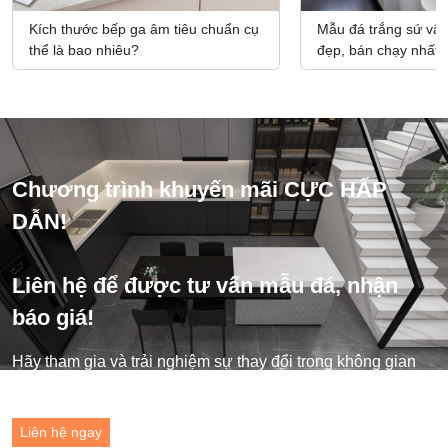
Kích thước bếp ga âm tiêu chuẩn cụ
Mẫu đá trắng sứ vâ
thể là bao nhiêu?
đẹp, bán chạy nhất 
Chương trình khuyến mãi CỰC HẤP
DẪN!
Liên hệ để được tư vấn mẫu đá, nhận
báo giá!
Hãy tham gia và trải nghiệm sự thay đổi trong không gian
sống của bạn ngay hôm nay!
Liên hệ ngay