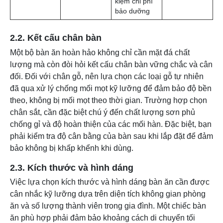
tay ngh
– Dễ bị
2.2. Kết cấu chân bàn
và nứt
Một bộ bàn ăn hoàn hảo không chỉ cần mặt đá chất
đá tự n
lượng mà còn đòi hỏi kết cấu chân bàn vững chắc và cân
đặc biệt
chịu tá
đối. Đối với chân gỗ, nên lựa chọn các loại gỗ tự nhiên
– Vân đá tự
mạnh.
đã qua xử lý chống mối mọt kỹ lưỡng để đảm bảo độ bền
nhiên, độc
– Có th
theo, không bị mối mọt theo thời gian. Trường hợp chọn
đáo và khác
màu mà
chân sắt, cần đặc biệt chú ý đến chất lượng sơn phủ
biệt.
theo th
chống gỉ và độ hoàn thiện của các mối hàn. Đặc biệt, bạn
– Có khả
gian, đ
phải kiểm tra độ cân bằng của bàn sau khi lắp đặt để đảm
năng chống
khi tiếp
bảo không bị khấp khểnh khi dùng.
Từ 2.000.000
Đá Marble
mốc và vết
với một
– 6.000.000
2.3. Kích thước và hình dáng
(Cẩm thạch)
bẩn nếu
hóa ch
đồng/m2
được bảo
hoặc á
Việc lựa chọn kích thước và hình dáng bàn ăn cần được
dưỡng đúng
sáng mặ
cân nhắc kỹ lưỡng dựa trên diện tích không gian phòng
cách, giúp
trong t
ăn và số lượng thành viên trong gia đình. Một chiếc bàn
tiết kiệm thời
gian dài
ăn phù hợp phải đảm bảo khoảng cách di chuyển tối